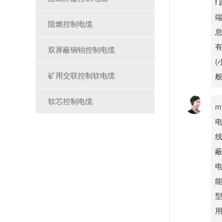
f
端
阻燃控制电缆
有
双屏蔽铜铂控制电缆
(
矿用交联控制软电缆
般
软芯控制电缆
m
电
蔽
能
型