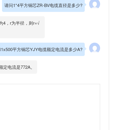
请问1*4平方铜芯ZR-BV电缆直径是多少?
为4，r为半径，则r=√
和1x500平方铜芯YJY电缆额定电流是多少A?
缆额定电流是772A。