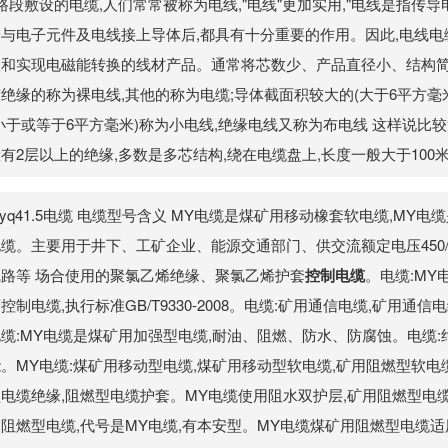
 路段敷设的电缆,人们常常被称为电线,"电线"更加实用,"电线是指传
与电子元件及电线接上导体后,都具有十分重要的作用。因此,电线电缆
息和实现电磁能转换的线材产品。通常将芯数少、产品直径小、结构简
绝缘的称为裸电线,其他的称为电缆;导体截面积较大的(大于6平方毫
小于或等于6平方毫米)称为小电线,绝缘电线又称为布电线 这样说比较
有2层以上的绝缘,多数是多芯结构,绕在电缆盘上,长度一般大于100
yq41.5电缆 电缆型号含义 MY电缆是煤矿用移动橡套软电缆,MY
缆。主要用于井下、工矿企业、能源交通部门、供交流额定电压450/
线路等 场合使用的聚氯乙烯绝缘、聚氯乙烯护套
控制电缆
。电缆:M
控制电缆,执行标准GB/T9330-2008。电缆:矿用通信电缆,矿用通
电缆:MY电缆是煤矿用加强型电缆,耐油、阻燃、防水、防腐蚀。电缆
。MY电缆:煤矿用移动型电缆,煤矿用移动型软电缆,矿用阻燃型软电
电缆绝缘,阻燃型电缆护套。MY电缆使用阻水双护层,矿用阻燃型电缆
用阻燃型电缆,代号是MY电缆,有本安型。MY电缆煤矿用阻燃型电缆