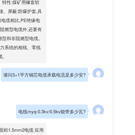
。特性:煤矿用橡套软
。屏蔽:防爆护套,具
电缆相比,PE绝缘电
阻燃型电缆外,还要有
燃型和非阻燃型电缆。
电力系统的相线、零线
缆。
请问3×1平方铜芯电缆承载电流是多少安?
电线myq-0.3kv/0.5kv能带多少瓦?
截面积1.5mm2电缆 应用