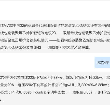
缆VV32中的32的意思是代表细圆钢丝铠装聚氯乙烯护套还有其他的
带绕包铠装聚氯乙烯护套铠装电缆23——双钢带绕包铠装聚乙烯护套铠
铠装聚氯乙烯护套铠装电缆33 ——细圆钢丝铠装聚乙烯护套铠装电缆
装聚氯乙烯护套铠装电缆43——粗圆钢丝铠装聚乙烯护套。
四芯4平
芯4平方铝芯电缆220v下功率为6.38kw；380v下功率为16.22kw
量为29A，电压220v下功率的计算公式为p=UI，则220x29=6.38k
公式：P=√3UIcosb（cosb表示功率因数，一般取值0.85），则1.732x380
w。