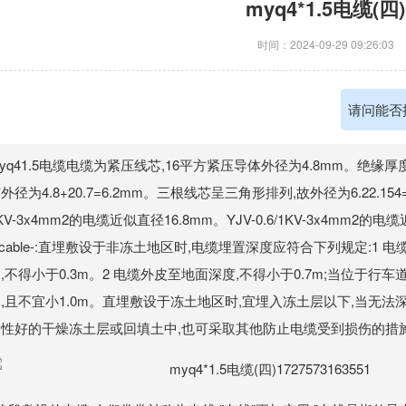
myq4*1.5电缆(四)
时间：2024-09-29 09:26:03
请问能否
yq41.5电缆电缆为紧压线芯,16平方紧压导体外径为4.8mm。绝缘厚度
外径为4.8+20.7=6.2mm。三根线芯呈三角形排列,故外径为6.22.154=13
KV-3x4mm2的电缆近似直径16.8mm。YJV-0.6/1KV-3x4mm2的电
 cable-:直埋敷设于非冻土地区时,电缆埋置深度应符合下列规定:1
,不得小于0.3m。2 电缆外皮至地面深度,不得小于0.7m;当位于行
,且不宜小1.0m。直埋敷设于冻土地区时,宜埋入冻土层以下,当无
水性好的干燥冻土层或回填土中,也可采取其他防止电缆受到损伤的措