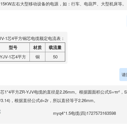
于15KW左右大型移动设备的电源，如：行车、电葫芦、大型机床等。
JV-1芯4平方铜芯电缆额定电流表：
型号
材质
载流量
YJV-1芯4平方
铜
50
请
芯1*4平方ZR-YJV电缆的直径是2.26mm。根据圆面积公式S=πr²，
4/3.14)，根据直径公式d=2r，所以直径等于2.26mm。