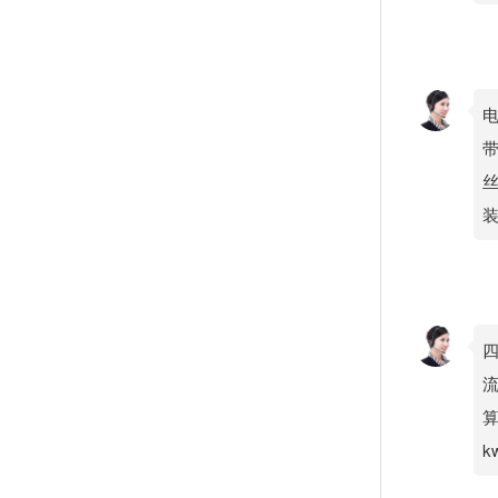
电
丝
四
流
算
k