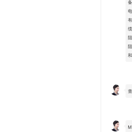
电
有
缆
阻
和
查
M