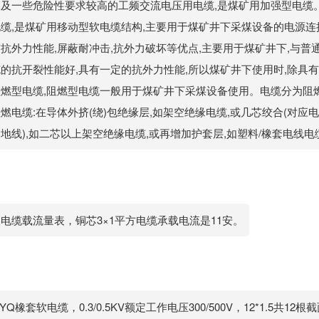
备及一些危险性要求较高的工频交流电压用电缆,是煤矿用加强型电缆
缆,是煤矿用移动型软电缆结构,主要用于煤矿井下采煤设备的电源连接
抗外力性能,屏蔽耐冲击,抗外力破坏等优点,主要用于煤矿井下,与普通
的抗开裂性能好,具有一定的抗外力性能,所以煤矿井下使用时,除具有
阻燃型电缆,阻燃型电缆一般用于煤矿井下采煤设备使用。电缆分为阻
燃电缆:在导体外挤(绕)包绝缘层,如架空绝缘电缆,或几芯绞合(对应
地线),如二芯以上架空绝缘电缆,或再增加护套层,如塑料/橡套电线电
电缆载流量表，铜芯3×1平方电缆承载电流是11安。
YQ橡套软电缆，0.3/0.5KV额定工作电压300/500V，12*1.5共12根