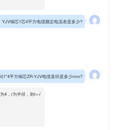
YJV铜芯1芯4平方电缆额定电流表是多少?
问1*4平方铜芯ZR-YJV电缆直径是多少mm?
S为4，r为半径，则r=√