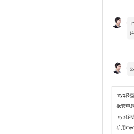
1
(
2
myq轻
橡套电缆
myq移
矿用my