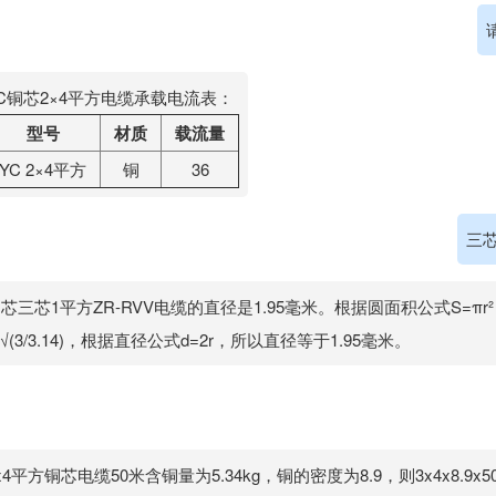
C铜芯2×4平方电缆承载电流表：
型号
材质
载流量
YC 2×4平方
铜
36
三芯
芯三芯1平方ZR-RVV电缆的直径是1.95毫米。根据圆面积公式S=πr
=√(3/3.14)，根据直径公式d=2r，所以直径等于1.95毫米。
x4平方铜芯电缆50米含铜量为5.34kg，铜的密度为8.9，则3x4x8.9x50=