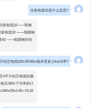
仪表电缆32是什么意思?
铠装电缆22——双钢
装电缆32 ——细圆钢
42 ——粗圆钢丝铠
方铝芯电缆220v和380v能承受多少kw功率?
。四芯4平方铝芯电缆的载
w；电压380v下功率的计
x29x0.85=16.22