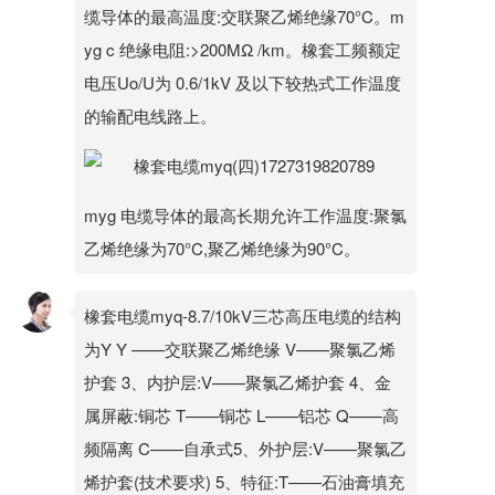
缆导体的最高温度:交联聚乙烯绝缘70°C。m
yg c 绝缘电阻:>200MΩ /km。橡套工频额定
电压Uo/U为 0.6/1kV 及以下较热式工作温度
的输配电线路上。
myg 电缆导体的最高长期允许工作温度:聚氯
乙烯绝缘为70°C,聚乙烯绝缘为90°C。
橡套电缆myq-8.7/10kV三芯高压电缆的结构
为Y Y ——交联聚乙烯绝缘 V——聚氯乙烯
护套 3、内护层:V——聚氯乙烯护套 4、金
属屏蔽:铜芯 T——铜芯 L——铝芯 Q——高
频隔离 C——自承式5、外护层:V——聚氯乙
烯护套(技术要求) 5、特征:T——石油膏填充