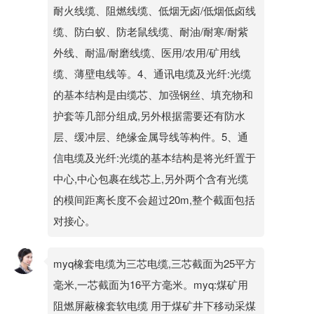
耐火线缆、阻燃线缆、低烟无卤/低烟低卤线
缆、防白蚁、防老鼠线缆、耐油/耐寒/耐紫
外线、耐温/耐磨线缆、医用/农用/矿用线
缆、薄壁电线等。4、通讯电缆及光纤:光缆
的基本结构是由缆芯、加强钢丝、填充物和
护套等几部分组成,另外根据需要还有防水
层、缓冲层、绝缘金属导线等构件。5、通
信电缆及光纤:光缆的基本结构是将光纤置于
中心,中心包裹在线芯上,另外两个含有光缆
的模间距离长度不会超过20m,整个截面包括
对接心。
myq橡套电缆为三芯电缆,三芯截面为25平方
毫米,一芯截面为16平方毫米。myq:煤矿用
阻燃屏蔽橡套软电缆 用于煤矿井下移动采煤