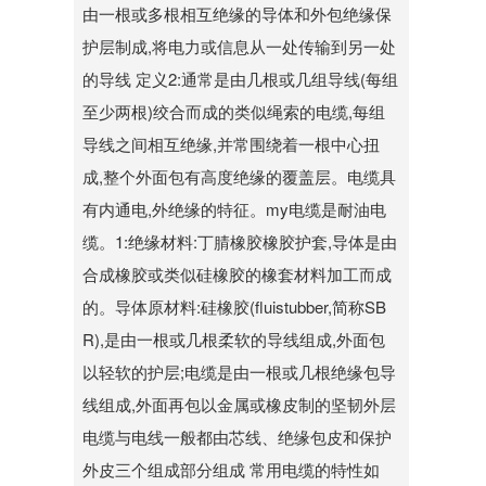
由一根或多根相互绝缘的导体和外包绝缘保
护层制成,将电力或信息从一处传输到另一处
的导线 定义2:通常是由几根或几组导线(每组
至少两根)绞合而成的类似绳索的电缆,每组
导线之间相互绝缘,并常围绕着一根中心扭
成,整个外面包有高度绝缘的覆盖层。电缆具
有内通电,外绝缘的特征。my电缆是耐油电
缆。1:绝缘材料:丁腈橡胶橡胶护套,导体是由
合成橡胶或类似硅橡胶的橡套材料加工而成
的。导体原材料:硅橡胶(fluistubber,简称SB
R),是由一根或几根柔软的导线组成,外面包
以轻软的护层;电缆是由一根或几根绝缘包导
线组成,外面再包以金属或橡皮制的坚韧外层
电缆与电线一般都由芯线、绝缘包皮和保护
外皮三个组成部分组成 常用电缆的特性如