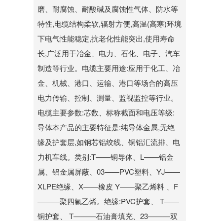
磨、耐腐蚀、耐酸碱及腐蚀性气体、防水等
特性,电缆结构柔软,辐射方便,高温(高寒)环境
下电气性能稳定,抗老化性能突出,使用寿命
长,广泛用于冶金、电力、石化、电子、汽车
制造等行业。电缆主要用途:应用于化工、冶
金、机械、港口、运输、港口等场合的高压
电力传输、控制、测量、监视监控等行业。
电缆主要参数:芯数、标称截面和电压等级:
导体本产品的主要特征是:纯导体金属,无绝
缘及护套层,如钢芯铝绞线、铜铝汇流排、电
力机车线。类别:T——铜导体、L——铝金
属、铝金属屏蔽、03——PVC塑料、YJ——
XLPE绝缘、X——橡皮 Y——聚乙烯料 、F
———聚四氟乙烯。绝缘:PVC护套、 T——
铜护套、 T———石油膏填充、23———双