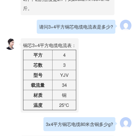
斤。
请问3×4平方铜芯电缆电流表是多少?
铜芯3×4平方电缆电流表：
平方
4
芯数
3
型号
YJV
载流量
34
材质
铜
温度
25℃
3x4平方铜芯电缆80米含铜多少g?