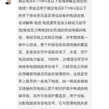
额定电压8.7/10kV及以下金属屏蔽监视型软
电缆1 用途适用于额定电压8.7/10kV及以下
的井下移动变压器及类似设备的电源连接。
名词解释 电缆 电缆通常是由几根或几组导
线[每组至少两根]绞合而成的类似绳索的电
缆，每组导线之间相互绝缘，并常围绕着一
根中心扭成，整个外面包有高度绝缘的覆盖
层。多架设在空中或装在地下、水底，用于
电讯或电力输送。1832年，沙俄退伍军官许
林格将电报线路埋在地下，六根导线之间彼
此用橡胶绝缘后同放在玻璃管内，这就是世
界上最早的一条地下电缆。由一根或多根相
互绝缘的导电线心置于密封护套中构成的绝
缘导线。其外可加保护覆盖层，用于传输、
分配电能或传送电信号。它与普通电线的差