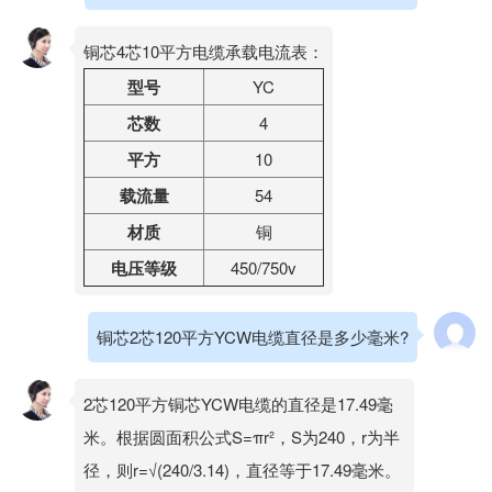
铜芯4芯10平方电缆承载电流表：
型号
YC
芯数
4
平方
10
载流量
54
材质
铜
电压等级
450/750v
铜芯2芯120平方YCW电缆直径是多少毫米?
2芯120平方铜芯YCW电缆的直径是17.49毫
米。根据圆面积公式S=πr²，S为240，r为半
径，则r=√(240/3.14)，直径等于17.49毫米。