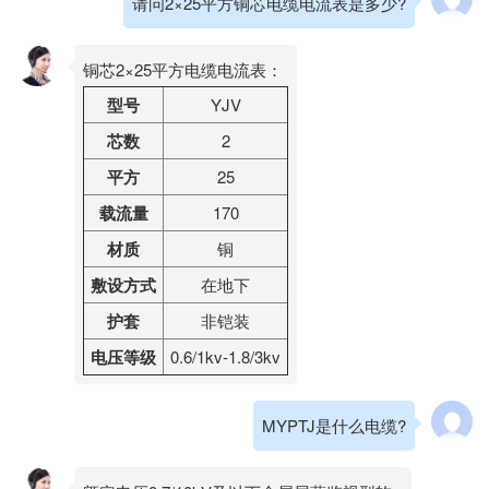
请问2×25平方铜芯电缆电流表是多少?
铜芯2×25平方电缆电流表：
型号
YJV
芯数
2
平方
25
载流量
170
材质
铜
敷设方式
在地下
护套
非铠装
电压等级
0.6/1kv-1.8/3kv
MYPTJ是什么电缆?