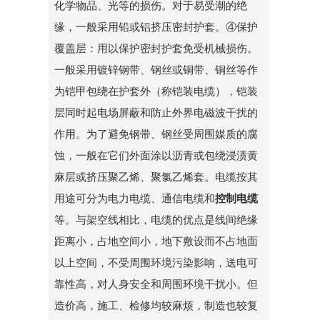
化学物品、光等的损伤。对于易受潮的绝
缘，一般采用铅或铝挤压密封护套。④保护
覆盖层：用以保护密封护套免受机械损伤。
一般采用镀锌钢带、钢丝或铜带、铜丝等作
为铠甲包绕在护套外（称铠装电缆），铠装
层同时起电场屏蔽和防止外界电磁波干扰的
作用。为了避免钢带、钢丝受周围媒质的腐
蚀，一般在它们外面涂以沥青或包绕浸渍黄
麻层或挤压聚乙烯、聚氯乙烯套。电缆按其
用途可分为电力电缆、通信电缆和
控制电缆
等。与架空线相比，电缆的优点是线间绝缘
距离小，占地空间小，地下敷设而不占地面
以上空间，不受周围环境污染影响，送电可
靠性高，对人身安全和周围环境干扰小。但
造价高，施工、检修均较麻烦，制造也较复