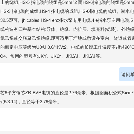
上的绕组,HS-5 指电缆的绕组是5mm^2 而HS-6指电缆的绕组是5mm
HS-3 指电缆的成组,HS-4 指电缆的成组,HS-6指电缆的成组。潜
32.5即可。jh cables HS-4 ehz指水泵专用电缆,4 e指水泵专用电缆
电缆构造有四种基本结构:导体、绝缘、内护层、填充料(铠装)、外绝
聚氯乙烯或交联聚乙烯绝缘,即可适用于埋地或敷设在室内、隧道或管道
的额定电压等级为U0/U 0.6/1KV;2、电缆的长期工作温度不超过90
°C4、常用的型号有:JKY、JKLY、JKLYJ、JKLYJ等。
请问单
芯6平方铜芯ZR-BVR电缆的直径是2.76毫米。根据圆面积公式S=πr
=√(6/3.14)，直径等于2.76毫米。