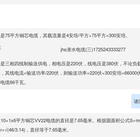
是75平方铜芯电缆，其载流量是4安培/平方×75平方=300安培。
是三相四线制输送供电，相电压是220伏，线电压是380伏，不论负
，其线电流=输送功率/220伏，则输送功率=220伏×300安培=66000
电缆66千瓦。
请
x10+1x6平方铜芯VV22电缆的直径是7.65毫米。根据圆面积公式S=π
r=√(46/3.14)，直径等于7.65毫米。