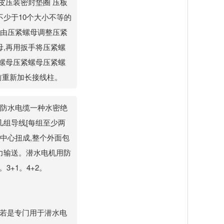
皮压装密封垫圈 压板
少于10个大小不等的
,由压紧螺母调整压紧
母,再用扳手将压紧螺
紧螺母压紧螺母压紧螺
前重新加长接线柱。
s防水电缆一种水密绝
几组导线[每组至少两
中心扭成,整个外面包
力输送。潜水电机用防
3+1。4+2。
是指若是专门用于潜水电