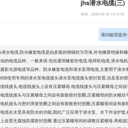
jhs潜水电缆(三)
时间：2024-09-02 10:15:33
请问能否提供
hs潜水电缆,防水橡套电缆是由多股的细铜丝为导体,外包橡胶绝缘和
动的电缆品种。一般来讲,包括通用橡套软电缆,电焊机电缆,潜水电机
和摄影光源电缆等品种。防水橡套电缆和潜水泵用电缆,主要用于潜水电
HSB使用专用的潜水泵电缆接头潜水泵电缆接头密封装置,涉及泵的密
电缆线接头,电缆线接头上设有压紧螺母,电缆线接头与压紧螺母之间设
在电缆线接头与压紧螺母之间设有膨胀密封垫圈,压紧螺母的防水螺丝
泵电机接头与密封弹簧垫圈之间设有膨胀密封垫圈,压紧螺母间设有膨
泵电缆在水里具有防水的功能,因此广泛应用于潜水泵、水下作业护套
备上设置无腐蚀防腐密封垫圈 通过压紧螺母间的调整压紧螺母,再根据