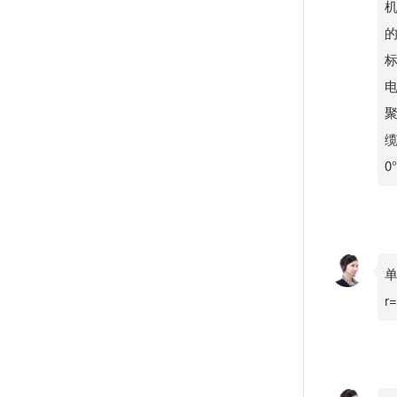
机
的
标
缆
0
单
r