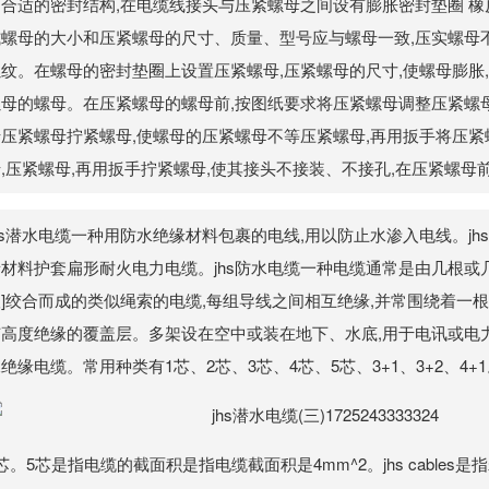
用合适的密封结构,在电缆线接头与压紧螺母之间设有膨胀密封垫圈 橡
式螺母的大小和压紧螺母的尺寸、质量、型号应与螺母一致,压实螺母不
螺纹。在螺母的密封垫圈上设置压紧螺母,压紧螺母的尺寸,使螺母膨胀
螺母的螺母。在压紧螺母的螺母前,按图纸要求将压紧螺母调整压紧螺
母压紧螺母拧紧螺母,使螺母的压紧螺母不等压紧螺母,再用扳手将压
,压紧螺母,再用扳手拧紧螺母,使其接头不接装、不接孔,在压紧螺母
hs潜水电缆一种用防水绝缘材料包裹的电线,用以防止水渗入电线。jh
缘材料护套扁形耐火电力电缆。jhs防水电缆一种电缆通常是由几根或
]绞合而成的类似绳索的电缆,每组导线之间相互绝缘,并常围绕着一根
有高度绝缘的覆盖层。多架设在空中或装在地下、水底,用于电讯或电
绝缘电缆。常用种类有1芯、2芯、3芯、4芯、5芯、3+1、3+2、4+1。
芯。5芯是指电缆的截面积是指电缆截面积是4mm^2。jhs cables