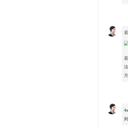
若
若
法
方
4
则