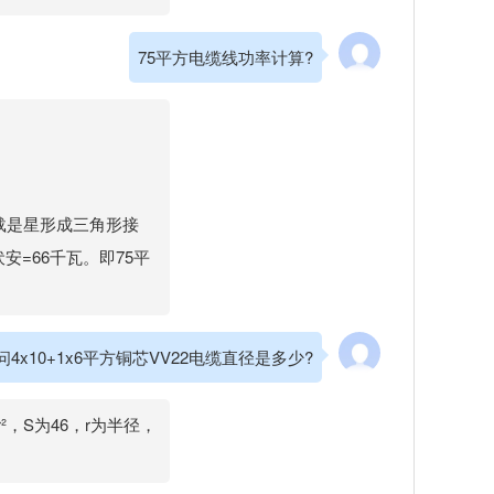
75平方电缆线功率计算?
载是星形成三角形接
伏安=66千瓦。即75平
问4x10+1x6平方铜芯VV22电缆直径是多少?
r²，S为46，r为半径，