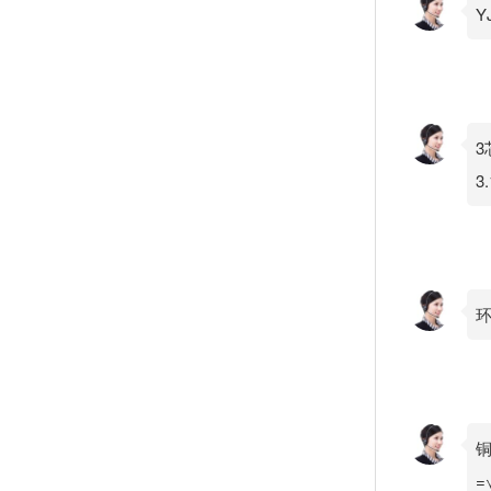
Y
3
3
环
铜
=