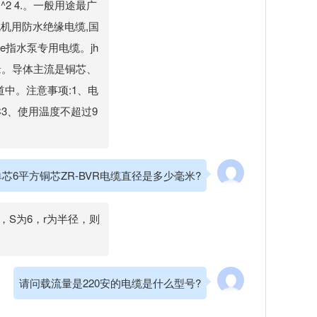
^2 4.。一般用途最广
水电机用防水绝缘电缆,国
,5 e指水泵专用电缆。jh
缘。导体主流是铜芯、
中。注意事项:1、电
°C3、使用温度不超过9
芯6平方铜芯ZR-BVR电缆直径是多少毫米?
²，S为6，r为半径，则
请问载流量是220安的电缆是什么型号?