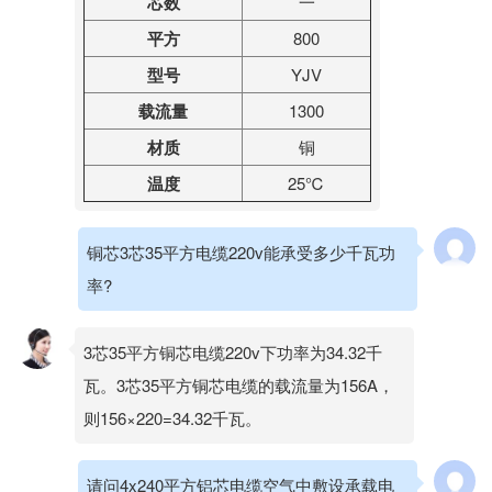
芯数
一
平方
800
型号
YJV
载流量
1300
材质
铜
温度
25℃
铜芯3芯35平方电缆220v能承受多少千瓦功
率?
3芯35平方铜芯电缆220v下功率为34.32千
瓦。3芯35平方铜芯电缆的载流量为156A，
则156×220=34.32千瓦。
请问4x240平方铝芯电缆空气中敷设承载电