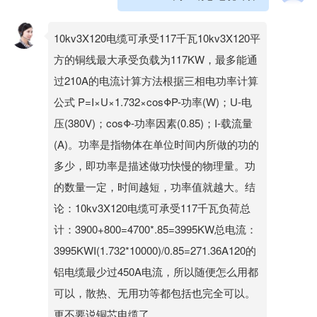
10kv3X120电缆可承受117千瓦10kv3X120平
方的铜线最大承受负载为117KW，最多能通
过210A的电流计算方法根据三相电功率计算
公式 P=I×U×1.732×cosΦP-功率(W)；U-电
压(380V)；cosΦ-功率因素(0.85)；I-载流量
(A)。功率是指物体在单位时间内所做的功的
多少，即功率是描述做功快慢的物理量。功
的数量一定，时间越短，功率值就越大。结
论：10kv3X120电缆可承受117千瓦负荷总
计：3900+800=4700*.85=3995KW总电流：
3995KWI(1.732*10000)/0.85=271.36A120的
铝电缆最少过450A电流，所以随便怎么用都
可以，散热、无用功等都包括也完全可以。
更不要说铜芯电缆了。